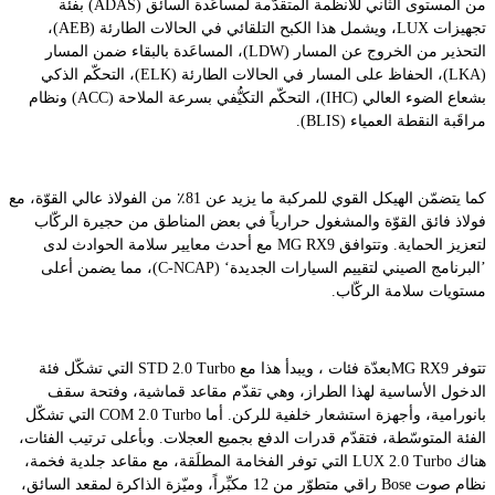
من المستوى الثاني للأنظمة المتقدّمة لمساعَدة السائق (ADAS) بفئة
تجهيزات LUX، ويشمل هذا الكبح التلقائي في الحالات الطارئة (AEB)،
التحذير من الخروج عن المسار (LDW)، المساعَدة بالبقاء ضمن المسار
(LKA)، الحفاظ على المسار في الحالات الطارئة (ELK)، التحكّم الذكي
بشعاع الضوء العالي (IHC)، التحكّم التكيُّفي بسرعة الملاحة (ACC) ونظام
مراقَبة النقطة العمياء (BLIS).
كما يتضمّن الهيكل القوي للمركبة ما يزيد عن 81٪ من الفولاذ عالي القوّة، مع
فولاذ فائق القوّة والمشغول حرارياً في بعض المناطق من حجيرة الركّاب
لتعزيز الحماية. وتتوافق MG RX9 مع أحدث معايير سلامة الحوادث لدى
’البرنامج الصيني لتقييم السيارات الجديدة‘ (C-NCAP)، مما يضمن أعلى
مستويات سلامة الركّاب.
تتوفر MG RX9بعدّة فئات ، ويبدأ هذا مع STD 2.0 Turbo التي تشكّل فئة
الدخول الأساسية لهذا الطراز، وهي تقدّم مقاعد قماشية، وفتحة سقف
بانورامية، وأجهزة استشعار خلفية للركن. أما COM 2.0 Turbo التي تشكّل
الفئة المتوسّطة، فتقدّم قدرات الدفع بجميع العجلات. وبأعلى ترتيب الفئات،
هناك LUX 2.0 Turbo التي توفر الفخامة المطلَقة، مع مقاعد جلدية فخمة،
نظام صوت Bose راقي متطوّر من 12 مكبِّراً، وميّزة الذاكرة لمقعد السائق،