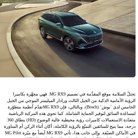
تحتلّ السلامة موقع المقدِّمة في تصميم MG RX9. فهي مجهَّزة بكاميرا
الرؤية الأمامية الذكية من الجيل الثالث ورادار الميليمتر الموجي من الجيل
الخامس لدى ’بوش‘ (Bosch)، وبالتالي، فإن MG RX9تقدّم أنظمة متطوّرة
لمساعَدة السائق لتوفير الحماية الشاملة. كما تحوي هذه المركبة الرياضية
متعدّدة الاستعمالات كاميرات رؤية محيطية عالية الوضوح (HD) بنطاق 360
درجة، مما يتيح للسائقين التمتّع بالرؤية الكاملة، أكان أثناء الركن أم المناوَرة
في الأماكن الضيّقة. وإلى جانب هذا، تأتي MG RX9 أيضاً مع ميّزة MG Pilot