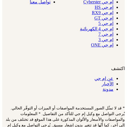
إم جي Cyberster
تواصل معنا
إم جي HS
إم جي RX9
إم جي GT
إم جي 5
إم جي 4 الكهربائية
إم جي 7
إم جي 3
إم جي ONE
اكتشف
عن إم جي
الأخبار
مدونة
* قد لا تمثّل الصور المستخدمة المواصفات أو الميزات أو التوفّر الحالي.
يُرجى التواصل مع وكيل إم جي للتأكد من التفاصيل. * المعلومات
والمواصفات والأسعار والألوان المذكورة على هذا الموقع قد تختلف من بلد
إلى آخر، كما أنّها قد تتغير بدون إشعار مسبق. يُرجى التواصل مع وكيل إم