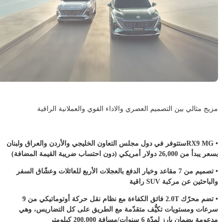
مزيج مثالي بين التصميم العصري والاداء القوي والعملانية الراقية
• RX9 MGستتوفر في دول مجلس التعاون الخليجي والأردن والعراق ولبنان
بسعر يبدأ من 26,000 دولار أمريكي (دون احتساب ضريبة القيمة المضافة)
• تصميم من 7 مقاعد وخيار الدفع بالعجلات الأربع للعائلات وعشّاق السفر
والباحثين عن مركبة SUV راقية
• تضم محرّك 2.0T فائق الكفاءة مع نظام نقل حركة أوتوماتيكي من 9
سرعات ومستويات تكيُّف متقدّمة مع الطريق على كل التضاريس، وهي
مدعومة بضمان بارز لمدّة 6 سنوات/مسافة 200,000 كيلومتر