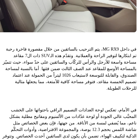
في داخل MG RX9، يتم الترحيب بالسائقين من خلال مقصورة فاخرة رحبة
تم ابتكارها لتوفير الراحة والعملانية. وتقدّم هذه الـSUV ذات ال7 مقاعد
مساحة واسعة للأرجل والرأس للركّاب والسائقين على حدّ سواء، حيث تتميّز
بالمساحة الأوسع للمقاعد عند الصف الثالث ضمن فئتها. أما بالنسبة لمساحة
الصندوق، والقابلة للتوسعة لاستيعاب 1026 ليتراً من الحمولة عند اعتماد
تصميم الخمسة مقاعد، فتوفر مساحة كافية للأمتعة، مما يجعلها مثالية
للرحلات الطويلة.
في الأمام، تعكس لوحة العدادات التصميم الراقي باحتوائها على الخشب
المحبَّب عالي الجودة أو لوحة عدّادات من الألمنيوم ومفاتيح مطلية بشكل
ناعم، مما يُضفي لمسة من الأناقة. من جهتها، فإن بعض الخصائص مثل
شاشة اللمس بحجم 12.3 بوصة، والمجموعة الافتراضية، وأدوات التحكّم
الذكية لتكييف الهواء، تضمن بأن يكون لدى السائقين أحدث الخصائص. وتتوفر