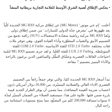
• يعكس الإطلاق أهمية الشرق الأوسط للعلامة التجارية بريطانية المنشأ
أعلنت ’إم جي موتور‘ (MG Motor) عن إطلاق مركبة MG RX9 الجديدة كلّياً
بعد ظهورها في ’معرض جدّة الدولي للسيارات‘ من ضمن إطلاق دولي .
وتُعدّ MG RX9 مركبة رياضية متعدّدة الاستعمالات (SUV) راقية تجمع بين
التصميم الأنيق والتقنيات المتطوّرة وأداء القيادة القوي، وهي تتوفر بثلاث
فئات مختلفة: STD 2.0 Turbo للفئة الأساسية، COM 2.0 Turbo للفئة
المتوسّطة، وLUX 2.0 Turbo للفئة العُليا. و لقد جرى تصميم MG RX9 لتلبية
احتياجات العائلات العصرية وعشّاق التنقُّل والسائقين الذين يرغبون بالراحة
والأداء المميز بتصميم 7 مقاعد.
تبدأ أسعار MG RX9 الجديدة كليا، والتي توفر جمعاً رائعاً بين التصميم
العصري الاداء العالي والعملانية المتميّزة، من 26,000 دولار أمريكي (دون
احتساب ضريبة القيمة المضافة)، مما يضمن أن يوفر الطراز الجديد قيمة
بارزة ضمن فئتها. علاوة على هذا، سيستفيد العملاء من الضمان المميّز لمدّة
6 سنوات/مسافة 200,000 كلم من المصنِّع، مما يمنح مستويات استثنائية من
راحة البال.