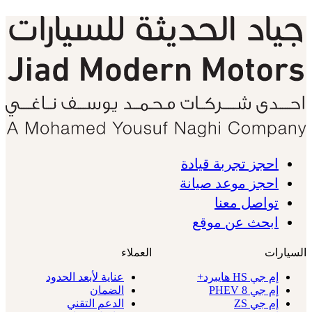
احجز تجربة قيادة
احجز موعد صيانة
تواصل معنا
ابحث عن موقع
السيارات
العملاء
إم جي HS هايبرد+
عناية لأبعد الحدود
إم جي 8 PHEV
الضمان
إم جي ZS
الدعم التقني