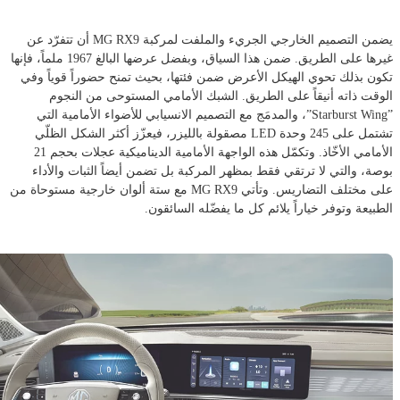
يضمن التصميم الخارجي الجريء والملفت لمركبة MG RX9 أن تتفرّد عن
غيرها على الطريق. ضمن هذا السياق، وبفضل عرضها البالغ 1967 ملماً، فإنها
تكون بذلك تحوي الهيكل الأعرض ضمن فئتها، بحيث تمنح حضوراً قوياً وفي
الوقت ذاته أنيقاً على الطريق. الشبك الأمامي المستوحى من النجوم
”Starburst Wing”، والمدمَج مع التصميم الانسيابي للأضواء الأمامية التي
تشتمل على 245 وحدة LED مصقولة بالليزر، فيعزّز أكثر الشكل الظلّي
الأمامي الأخّاذ. وتكمّل هذه الواجهة الأمامية الديناميكية عجلات بحجم 21
بوصة، والتي لا ترتقي فقط بمظهر المركبة بل تضمن أيضاً الثبات والأداء
على مختلف التضاريس. وتأتي MG RX9 مع ستة ألوان خارجية مستوحاة من
الطبيعة وتوفر خياراً يلائم كل ما يفضّله السائقون.