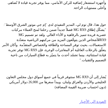
وأجهزة استشعار إضافية للركن الأمامي، مما يوفر تجربة قيادة لا تُضاهى
وأعلى مستويات الراحة.
حول هذا، قال توم لي، المدير التنفيذي لدى ’إم جي موتور الشرق الأوسط‘:
"يشكّل إطلاق MG RX9 فصلاً جديداً ضمن رحلتنا لمنح العملاء مركبات
عصرية فريدة تتميز بالرفاهية و الأداء العالي. ولقد تم تصميم MG
RX9للأشخاص الذين يتوقّعون المزيد من مركبتهم الرياضية متعدّدة
الاستعمالات، بحيث توفر المساحة والطاقة والخصائص المتقدِّمة. وأكان الأمر
يتعلّق بالرحلات العائلية أم المغامَرات الوعرة، فإن MG RX9 توفر تجربة
قيادة استثنائية، بينما تجسّد أحدث ما يتميّز به قطاع السيارات من ناحية
التصميم والتقنيات."
يُشار إلى أن MG RX9 ستتوفر قريباً في جميع أسواق دول مجلس التعاون
الخليجي والأردن والعراق ولبنان، ويبدأ سعرها من 26,000 دولار أمريكي
(دون احتساب ضريبة القيمة المضافة)
العودة إلى الأخبار