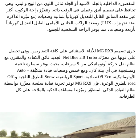
المقصورة الداخلية بالجلد الأسود أو الجلد ثنائي اللون من البيج والبني، وهي
تحافظ على تصميم أنيق وعملي في الوقت ذاته. وتتعزّز راحة الركوب أكثر
عبر مقعد السائق القابل للتعديل كهربائياً بثمانية وضعيات (مع ميّزة الذاكرة
بفئة تجهيزات LUX) ومقعد الراكب الجانبي الأمامي القابل للتعديل كهربائياً
بأربعة وضعيات، مما يوفر الراحة الشخصية للجميع.
جرى تصميم MG RX9 للأداء الاستثنائي على كافة التضاريس. وهي تحصل
على قوتها من محرّك Net Blue 2.0 Turbo الجديد فائق الكفاءة والمقترن مع
نظام نقل حركة أوتوماتيكي من 9 سرعات، بحيث يوفر سيطرة ناعمة
ومستجيبة في أي بيئة كان. ومع خمس وضعيات قيادة متكيِّفة – Auto
الأوتوماتيكية، Eco الاقتصادية، Sport الرياضية، Snow للطرق الثلجية وOff-
road للطرق الوعرة، فإن MG RX9 توفر تجربة قيادة سلسة معزَّزة بواسطة
نظام القيادة الذكي المتطوّر وميّزة المساعَدة الذكية بالملاحة على كل
الطرقات.