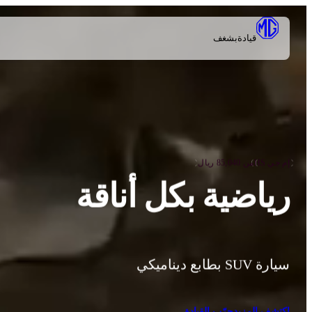
قيادة
بشغف
إم جي HS
من 85,040 ريال
رياضية بكل أناقة
سيارة SUV بطابع ديناميكي
اكتشف المزيد
جرّب القيادة